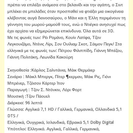
πρέπει να επιλέξει ανάμεσα στο βελανίδι και την αγάπη, ο Σιντ
μπλέκει σε μπελάδες όταν προσπαθεί να φτιάξει μια οικογένεια
κλέβοντας αυγά δεινοσαύρου, ο Μάνι και η Έλλη περιμένουν τη
γέννηση του μωρού-μαμούθ τους, ενώ ο Ντιέγκο ανησυχεί πως
έχει αρχίσει να εξημερώνεται επικίνδυνα. Όλα αυτά σε 3D.
Με τις φωνές των: Ρέι Ρομάνο, Κουίν Λατίφα, Τζον
Λεγκουιζάμο, Ντένις Λίρι, Σον Ουίλιαμ Σκοτ, Σάιμον Πεγκ/ Στα
ελληνικά με τις φωνές των: Πέτρου Φιλιππίδη, Γιάννη Μπέζου,
Γιάννη Πολιτάκη, Λεωνίδα Κακούρη
Σκηνοθεσία :Κάρλος Σαλντάνια, Μάικ Θερμάιερ
Σενάριο : Μάικλ Μπεργκ, Πίτερ ¶κερμαν, Μάικ Ρις, Γιόνι
Μπρένερ, Τζέισον Κάρτερ Ίτον
Παραγωγή : Τζον Σ. Ντόνκιν, Λόρι Φορτ
Μουσική :Τζον Πάουελ
Διάρκεια: 96 λεπτά
Γλώσσα: Αγγλικά 7,1 HD / Γαλλικά, Γερμανικά, Ολλανδικά 5,1
DTS /
Ελληνικά, Ουγγρικά, Ισλανδικά, Εβραικά 5,1 Dolby Digital
Υπότιτλοι: Ελληνικά. Αγγλικά, Γαλλικά, Γερμανικά,