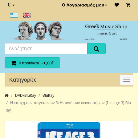
€
Ο Λογαριασμός μου
0 προϊόν(τα) - 0,00€
Κατηγορίες
DVD/BluRay
BluRay
Η εποχή των παγετώνων 3: Η αυγή των δεινοσαύρων (Ice age 3) Blu
Ray