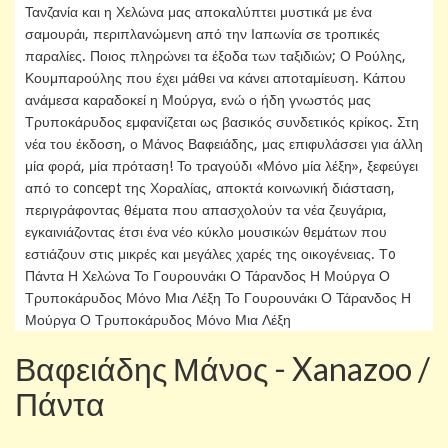
Τανζανία και η Χελώνα μας αποκαλύπτει μυστικά με ένα
σαμουράι, περιπλανώμενη από την Ιαπωνία σε τροπικές
παραλίες. Ποιος πληρώνει τα έξοδα των ταξιδιών; Ο Ρούλης,
Κουμπαρούλης που έχει μάθει να κάνει αποταμίευση. Κάπου
ανάμεσα καραδοκεί η Μούργα, ενώ ο ήδη γνωστός μας
Τρυποκάρυδος εμφανίζεται ως βασικός συνδετικός κρίκος. Στη
νέα του έκδοση, ο Μάνος Βαφειάδης, μας επιφυλάσσει για άλλη
μία φορά, μία πρόταση! Το τραγούδι «Μόνο μία λέξη», ξεφεύγει
από το concept της Χοραλίας, αποκτά κοινωνική διάσταση,
περιγράφοντας θέματα που απασχολούν τα νέα ζευγάρια,
εγκαινιάζοντας έτσι ένα νέο κύκλο μουσικών θεμάτων που
εστιάζουν στις μικρές και μεγάλες χαρές της οικογένειας. Τo
Πάντα Η Χελώνα Το Γουρουνάκι Ο Τάρανδος Η Μούργα Ο
Τρυποκάρυδος Μόνο Μια Λέξη Το Γουρουνάκι Ο Τάρανδος Η
Μούργα Ο Τρυποκάρυδος Μόνο Μια Λέξη
Βαφειάδης Μάνος - Xanazoo /
Πάντα