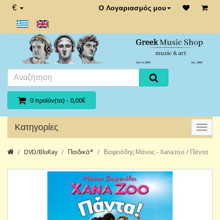
€
Ο Λογαριασμός μου
0 προϊόν(τα) - 0,00€
Κατηγορίες
DVD/BluRay
Παιδικά*
Βαφειάδης Μάνος - Xanazoo / Πάντα