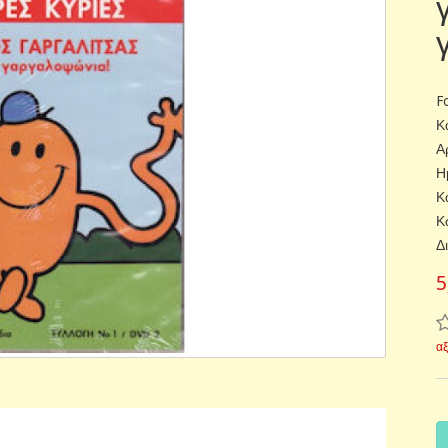
F
Κ
Α
Η
Κ
Κ
Δ
5
α