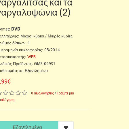
γαργαλίτσας και τα
γαργαλοψώνια (2)
DVD
ormat:
αλλιτέχνης: Μικροί κύριοι / Μικρές κυρίες
ριθμός δίσκων: 1
μερομηνία κυκλοφορίας: 05/2014
ατασκευαστής:
WEB
ωδικός Προϊόντος: GMS-09937
ιαθεσιμότητα: Εξαντλημένο
,99€
0 αξιολογήσεις
/
Γράψτε μια
ξιολόγηση
Εξαντλημένο