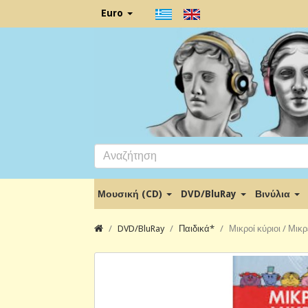
Euro
Μουσική (CD)
DVD/BluRay
Βινύλια
DVD/BluRay
Παιδικά*
Μικροί κύριοι / Μικ