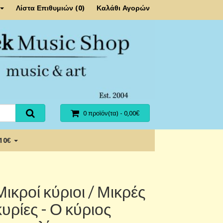
Λίστα Επιθυμιών (0)
Καλάθι Αγορών
0 προϊόν(τα) - 0,00€
 10€
Μικροί κύριοι / Μικρές
κυρίες - Ο κύριος