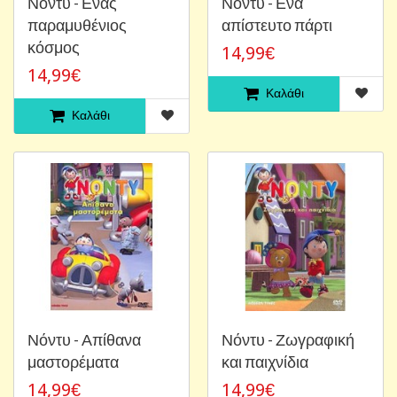
Νόντυ - Ενας
Νόντυ - Ενα
παραμυθένιος
απίστευτο πάρτι
κόσμος
14,99€
14,99€
Καλάθι
Καλάθι
Νόντυ - Απίθανα
Νόντυ - Ζωγραφική
μαστορέματα
και παιχνίδια
14,99€
14,99€