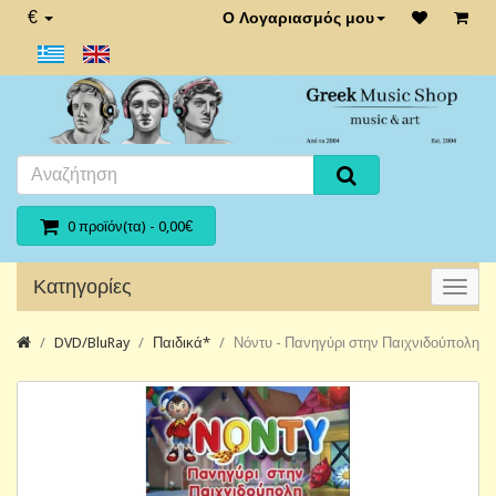
€
Ο Λογαριασμός μου
0 προϊόν(τα) - 0,00€
Κατηγορίες
DVD/BluRay
Παιδικά*
Νόντυ - Πανηγύρι στην Παιχνιδούπολη