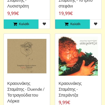
Λυσιστράτη
στεφάνι
9,99€
19,99€
Καλάθι
Καλάθι
Κραουνάκης
Κραουνάκης
Σταμάτης - Duende /
Σταμάτης -
Τα τραγούδια του
Σπεράντζα
Λόρκα
9,99€