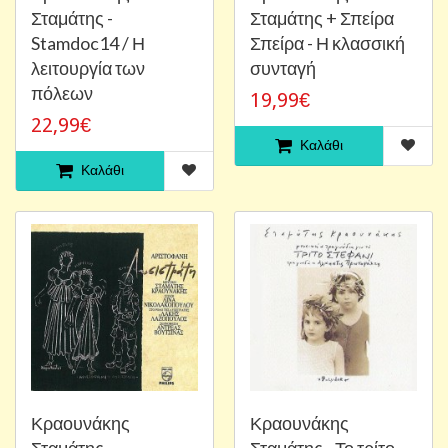
Σταμάτης -
Σταμάτης + Σπείρα
Stamdoc14 / Η
Σπείρα - Η κλασσική
λειτουργία των
συνταγή
πόλεων
19,99€
22,99€
Καλάθι
Καλάθι
Κραουνάκης
Κραουνάκης
Σταμάτης -
Σταμάτης - Το τρίτο