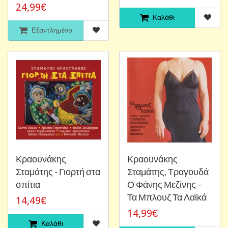
24,99€
Καλάθι
Εξαντλημένο
Κραουνάκης
Κραουνάκης
Σταμάτης - Γιορτή στα
Σταμάτης, Τραγουδά
σπίτια
Ο Φάνης Μεζίνης –
Τα Μπλουζ Τα Λαϊκά
14,49€
14,99€
Καλάθι