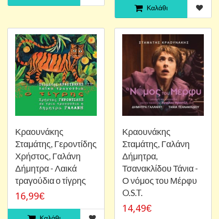
Καλάθι
Κραουνάκης
Κραουνάκης
Σταμάτης, Γεροντίδης
Σταμάτης, Γαλάνη
Χρήστος, Γαλάνη
Δήμητρα,
Δήμητρα - Λαικά
Τσανακλίδου Τάνια -
τραγούδια ο τίγρης
Ο νόμος του Μέρφυ
O.S.T.
16,99€
14,49€
Καλάθι