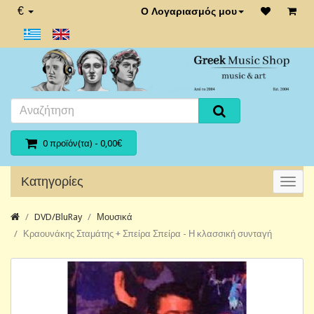
€
Ο Λογαριασμός μου
0 προϊόν(τα) - 0,00€
Κατηγορίες
DVD/BluRay
Μουσικά
Κραουνάκης Σταμάτης + Σπείρα Σπείρα - Η κλασσική συνταγή