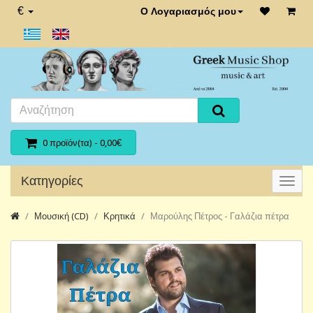
€
Ο Λογαριασμός μου
0 προϊόν(τα) - 0,00€
Κατηγορίες
Μουσική (CD)
Κρητικά
Μαρούλης Πέτρος - Γαλάζια πέτρα