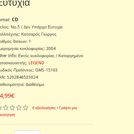
Ευτυχία
CD
ormat:
ίτλος: Νο.5 / Δεν Υπάρχει Ευτυχία
αλλιτέχνης: Κατσαρός Γιώργος
ριθμός δίσκων: 1
μερομηνία κυκλοφορίας: 2004
ther Info: Εκτός κυκλοφορίας / Καταργημένο
ατασκευαστής:
LEGEND
ωδικός Προϊόντος: GMS-15103
AN: 5202846533024
ιαθεσιμότητα: Διαθέσιμο
4,99€
0 αξιολογήσεις
/
Γράψτε μια
ξιολόγηση