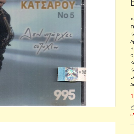
F
T
Κ
Α
Η
O
Κ
Κ
E
Δ
1
α