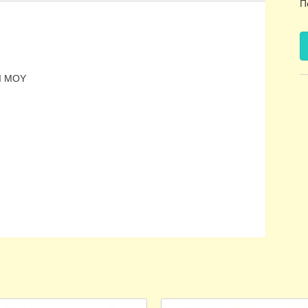
Π
Ι ΜΟΥ