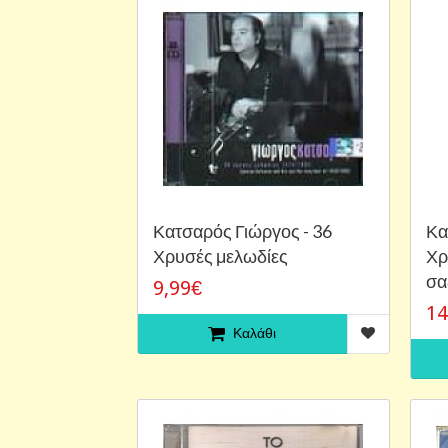
Κατσαρός Γιώργος - 36
Κα
Χρυσές μελωδίες
Χρ
σα
9,99€
14
Καλάθι