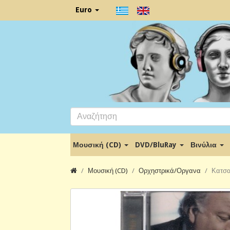
Euro
Μουσική (CD)
DVD/BluRay
Βινύλια
Μουσική (CD)
Ορχηστρικά/Οργανα
Κατσα