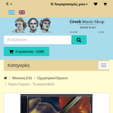
€
Ο Λογαριασμός μου
0 προϊόν(τα) - 0,00€
Κατηγορίες
Μουσική (CD)
Ορχηστρικά/Οργανα
Κόρος Γιώργος - Το μαγικό βιολί