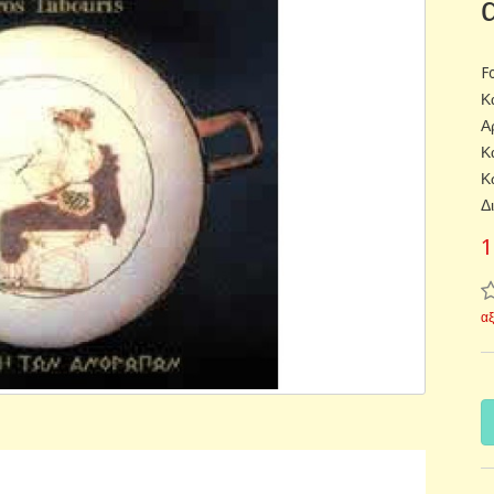
F
Κ
Α
Κ
Κ
Δ
1
α