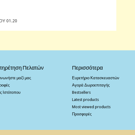
ΟΥ 01.20
πηρέτηση Πελατών
Περισσότερα
ινωνήστε μαζί μας
Ευρετήριο Κατασκευαστών
ροφές
Αγορά Δωροεπιταγής
ς Ιστότοπου
Bestsellers
Latest products
Most viewed products
Προσφορές