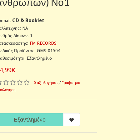
ανθρώπων) Νο1
CD & Booklet
ormat:
αλλιτέχνης: NA
ριθμός δίσκων: 1
ατασκευαστής:
FM RECORDS
ωδικός Προϊόντος: GMS-01504
ιαθεσιμότητα: Εξαντλημένο
4,99€
0 αξιολογήσεις
/
Γράψτε μια
ξιολόγηση
Εξαντλημένο