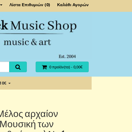
Λίστα Επιθυμιών (0)
Καλάθι Αγορών
0 προϊόν(τα) - 0,00€
 10€
Μέλος αρχαίον
(Μουσική των