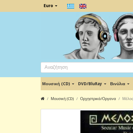
Euro
Μουσική (CD)
DVD/BluRay
Βινύλια
Μουσική (CD)
Ορχηστρικά/Οργανα
Μέλος