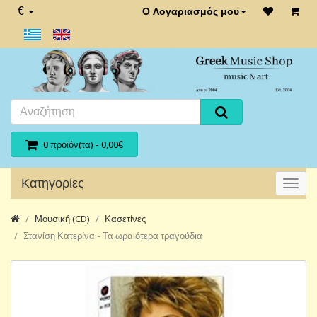
€
Ο Λογαριασμός μου
0 προϊόν(τα) - 0,00€
Κατηγορίες
Μουσική (CD)
Κασετίνες
Στανίση Κατερίνα - Τα ωραιότερα τραγούδια