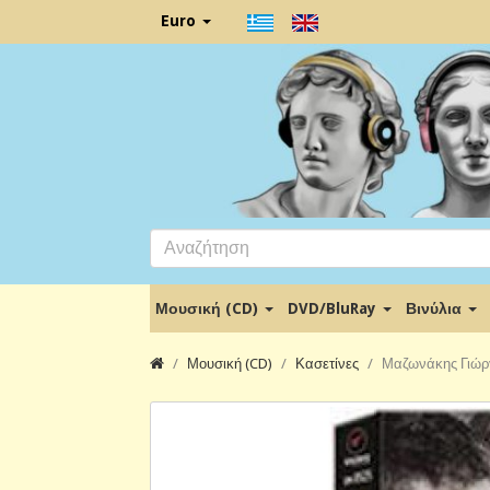
Euro
Μουσική (CD)
DVD/BluRay
Βινύλια
Μουσική (CD)
Κασετίνες
Μαζωνάκης Γιώργο