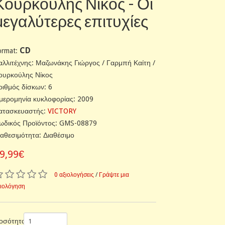
Κουρκούλης Νίκος - Οι
μεγαλύτερες επιτυχίες
CD
ormat:
αλλιτέχνης: Μαζωνάκης Γιώργος / Γαρμπή Καίτη /
ουρκούλης Νίκος
ριθμός δίσκων: 6
μερομηνία κυκλοφορίας: 2009
ατασκευαστής:
VICTORY
ωδικός Προϊόντος: GMS-08879
ιαθεσιμότητα: Διαθέσιμο
9,99€
0 αξιολογήσεις
/
Γράψτε μια
ξιολόγηση
οσότητα