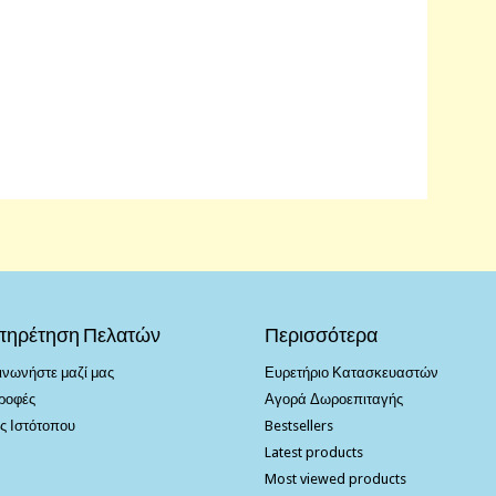
πηρέτηση Πελατών
Περισσότερα
ινωνήστε μαζί μας
Ευρετήριο Κατασκευαστών
ροφές
Αγορά Δωροεπιταγής
ς Ιστότοπου
Bestsellers
Latest products
Most viewed products