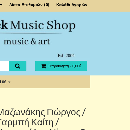
Λίστα Επιθυμιών (0)
Καλάθι Αγορών
0 προϊόν(τα) - 0,00€
 10€
Μαζωνάκης Γιώργος /
Γαρμπή Καίτη /