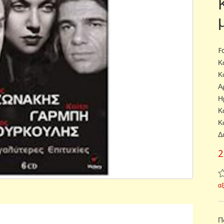
F
Κ
Κ
Α
Η
Κ
Κ
Δ
2
α
Π