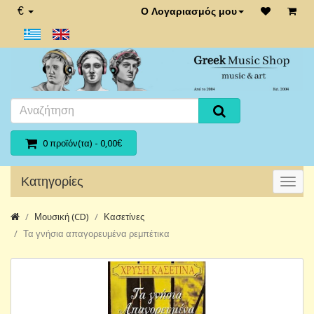
€
Ο Λογαριασμός μου
0 προϊόν(τα) - 0,00€
Κατηγορίες
Μουσική (CD)
Κασετίνες
Τα γνήσια απαγορευμένα ρεμπέτικα