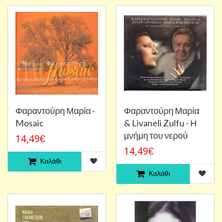
Φαραντούρη Μαρία -
Φαραντούρη Μαρία
Mosaic
& Livaneli Zulfu - Η
μνήμη του νερού
14,49€
14,49€
Καλάθι
Καλάθι