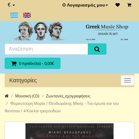
€
Ο Λογαριασμός μου
0 προϊόν(τα) - 0,00€
Κατηγορίες
Μουσική (CD)
Ζωντανές_ηχογραφήσεις
Φαραντούρη Μαρία / Θεοδωράκης Μίκης - Του έρωτα και του
θανάτου / 4 Κύκλοι τραγουδιών