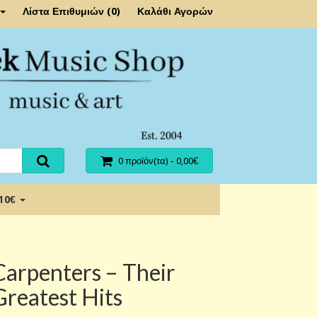
Λίστα Επιθυμιών (0)
Καλάθι Αγορών
0 προϊόν(τα) - 0,00€
 10€
Carpenters – Their
Greatest Hits