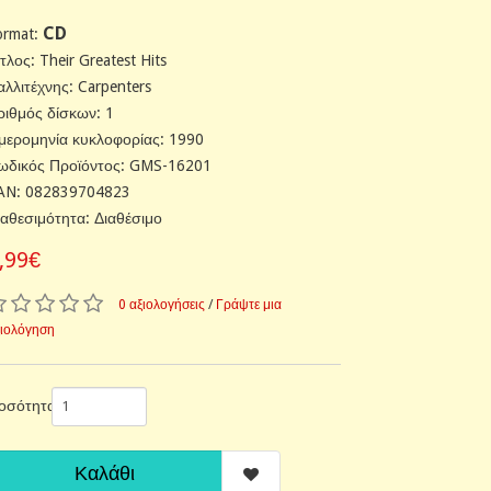
CD
ormat:
τλος: Their Greatest Hits
αλλιτέχνης: Carpenters
ριθμός δίσκων: 1
μερομηνία κυκλοφορίας: 1990
ωδικός Προϊόντος: GMS-16201
AN: 082839704823
ιαθεσιμότητα: Διαθέσιμο
,99€
0 αξιολογήσεις
/
Γράψτε μια
ξιολόγηση
οσότητα
Καλάθι