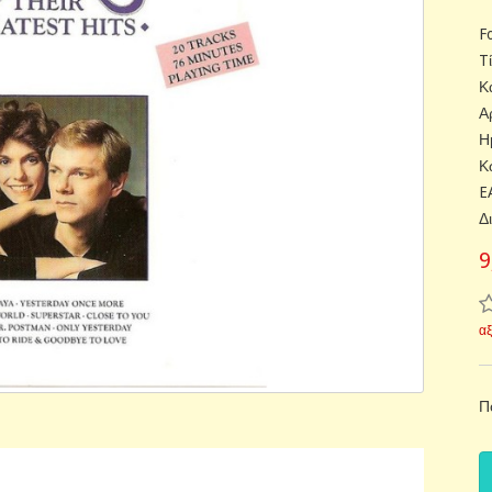
F
Tί
Κ
Α
Η
Κ
E
Δ
9
α
Π