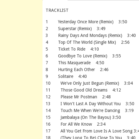
TRACKLIST
1 Yesterday Once More (Remix) 3:50
2 Superstar (Remix) 3:49
3 Rainy Days And Mondays (Remix) 3:40
4 Top Of The World (Single Mix) 2:56
5 Ticket To Ride 4:10
6 Goodbye To Love (Remix) 3:55
7 This Masquerade 4:50
8 Hurting Each Other 2:46
9 Solitaire 4:40
10 We've Only Just Begun (Remix) 3:04
11 Those Good Old Dreams 4:12
12 Please Mr Postman 2:48
13 I Won't Last A Day Without You 3:50
14 Touch Me When We're Dancing 3:19
15 Jambalaya (On The Bayou) 3:50
16 For All We Know 2:34
17 All You Get From Love Is A Love Song 3:
18 (They Long To Be) Close To You 3:40