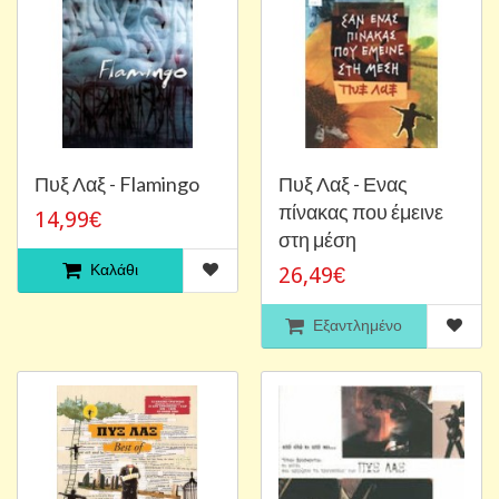
Πυξ Λαξ - Flamingo
Πυξ Λαξ - Ενας
πίνακας που έμεινε
14,99€
στη μέση
Καλάθι
26,49€
Εξαντλημένο