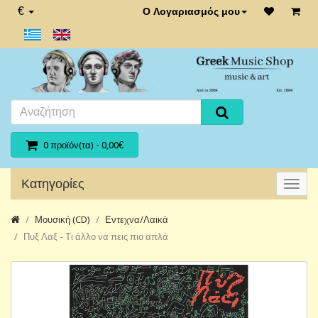
€
Ο Λογαριασμός μου
0 προϊόν(τα) - 0,00€
Κατηγορίες
Μουσική (CD)
Εντεχνα/Λαικά
Πυξ Λαξ - Τι άλλο να πεις πιο απλά