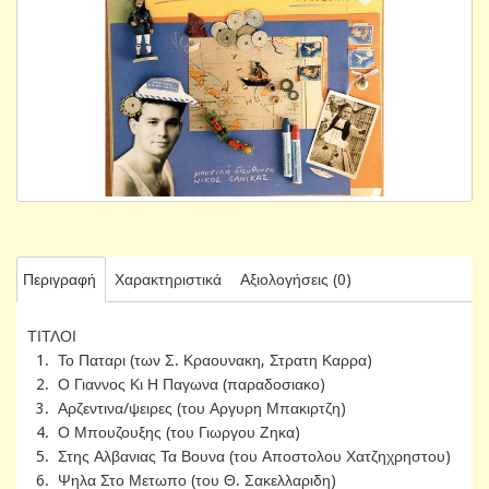
Περιγραφή
Χαρακτηριστικά
Αξιολογήσεις (0)
ΤΙΤΛΟΙ
1. Το Παταρι (των Σ. Κραουνακη, Στρατη Καρρα)
2. Ο Γιαννος Κι Η Παγωνα (παραδοσιακο)
3. Αρζεντινα/ψειρες (του Αργυρη Μπακιρτζη)
4. Ο Μπουζουξης (του Γιωργου Ζηκα)
5. Στης Αλβανιας Τα Βουνα (του Αποστολου Χατζηχρηστου)
6. Ψηλα Στο Μετωπο (του Θ. Σακελλαριδη)