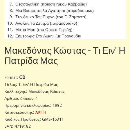
7. Θεσσαλονικη (ποιηση Νικου Καββαδια)
8. Μια Βοσκοπουλα Αγαπησα (παραδοσιακο)
9. Στο Λευκο Τον Πυργο (του Γ. Ζαμπετα)
10. Ανοιξαν Τα Δεντρα (παραδοσιακο)
11. Ματια Μου (του Ορφεα Περιδη)
12. Ξημερωμα Στο Λιμανι (με Τραγουδια
Μακεδόνας Κώστας - Τι Ειν' Η
Πατρίδα Μας
CD
Format:
Tίτλος: Τι Ειν' Η Πατρίδα Μας
Καλλιτέχνης: Μακεδόνας Κώστας
Αριθμός δίσκων: 1
Ημερομηνία κυκλοφορίας: 1992
Κατασκευαστής:
AKTH
Κωδικός Προϊόντος: GMS-16311
EAN: 4719182