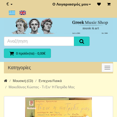
€
Ο Λογαριασμός μου
0 προϊόν(τα) - 0,00€
Κατηγορίες
Μουσική (CD)
Εντεχνα/Λαικά
Μακεδόνας Κώστας - Τι Ειν' Η Πατρίδα Μας