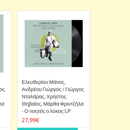
Ελευθερίου Μάνος,
ος
Ανδρέου Γιώργος / Γιώργος
Νταλάρας, Χρήστος
λα
Θηβαίος, Μάρθα Φριντζήλα
- Ο νοητός ο λύκος LP
27,99€