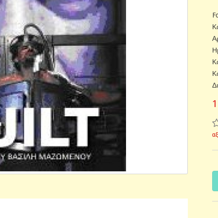
F
Κ
Α
Η
Κ
Κ
Δ
1
α