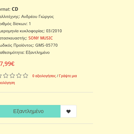
CD
ormat:
αλλιτέχνης: Ανδρέου Γιώργος
ριθμός δίσκων: 1
μερομηνία κυκλοφορίας: 03/2010
ατασκευαστής:
SONY MUSIC
ωδικός Προϊόντος: GMS-05770
ιαθεσιμότητα: Εξαντλημένο
7,99€
0 αξιολογήσεις
/
Γράψτε μια
ξιολόγηση
Εξαντλημένο