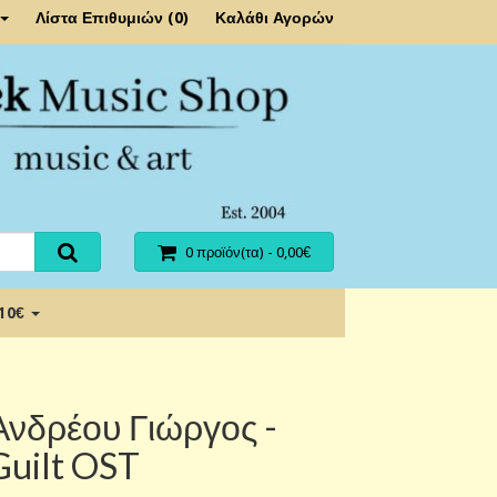
Λίστα Επιθυμιών (0)
Καλάθι Αγορών
0 προϊόν(τα) - 0,00€
 10€
Ανδρέου Γιώργος -
Guilt OST