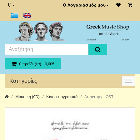
€
Ο Λογαριασμός μου
0 προϊόν(τα) - 0,00€
Κατηγορίες
Μουσική (CD)
Κινηματογραφικά
Artherapy - OST