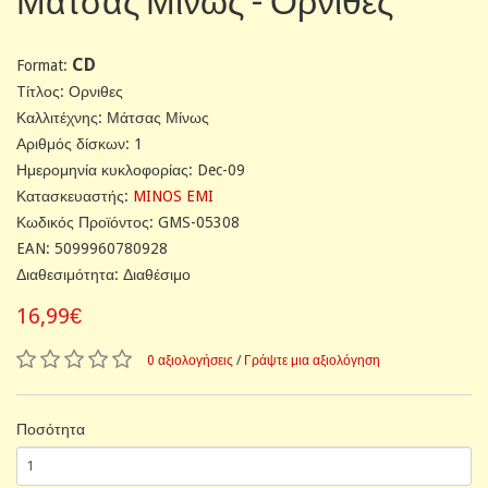
Μάτσας Μίνως - Ορνιθες
CD
Format:
Tίτλος: Ορνιθες
Καλλιτέχνης: Μάτσας Μίνως
Αριθμός δίσκων: 1
Ημερομηνία κυκλοφορίας: Dec-09
Κατασκευαστής:
MINOS EMI
Κωδικός Προϊόντος: GMS-05308
EAN: 5099960780928
Διαθεσιμότητα: Διαθέσιμο
16,99€
0 αξιολογήσεις
/
Γράψτε μια αξιολόγηση
Ποσότητα