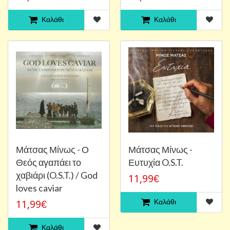
Καλάθι
Καλάθι
Μάτσας Μίνως - Ο
Μάτσας Μίνως -
Θεός αγαπάει το
Ευτυχία O.S.T.
χαβιάρι (O.S.T.) / God
11,99€
loves caviar
Καλάθι
11,99€
Καλάθι