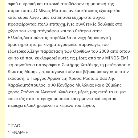
αφού η κριτική και το κοινό αποθέωσαν τη μουσική της
παράστασης.Ο Μίνως Μάτσας αν και κάτοικος εξωτερικόυ
κατά κύριο λόγο , μας εκπλήσσει ευχάριστα συχνά
προσφέροντας πολύ επιτυχημένες συνθετικές δουλειές στο
χώρο του κινηματόγράφου και του θεάτρου στην
Ελλάδα,διατηρώντας παράλληλα συνεχή δημιουργική
δραστηριότητα με κινηματογραφικές παραγωγές του
εξωτερικού.Στην παράστάση των Ορνίθων του 2009 από όπου
και το cd που κυκλοφορεί αυτές τις μέρες από την MINOS-EMI
,τη σηνοθεσία υπογράφει ο Σωτήρης Χατζάκης,τη μετάφραση ο
Κώστας Μύρης , πρωταγωνιστούν και βέβαια ακούγονται στην
έκδοαση, ο Γιώργος Αρμένης,η Χρύσα Ρώπα,ο Βασίλης
Χαραλαμπόπουλος ,ο Αλέξανδρος Μυλώνας και ο 20μελης
χορός.Σπάνιο συλλεκτικό υλικό στις μέρες μας αυτό το cd μια
και εκτός από υπέροχα μουσικά και ερμηνευτικά κομάτια
περιέχει ολοκληρωμένο το κείμενο του έργου,
ΤΙΤΛΟΙ:
1 ΕΝΑΡΞΗ