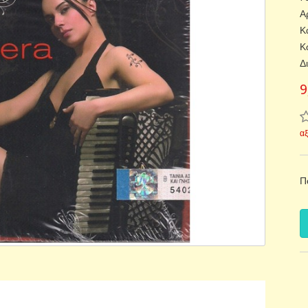
Α
Κ
Κ
Δ
9
α
Π