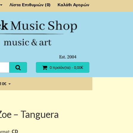
Λίστα Επιθυμιών (0)
Καλάθι Αγορών
0 προϊόν(τα) - 0,00€
 10€
Zoe ‎– Tanguera
CD
ormat: