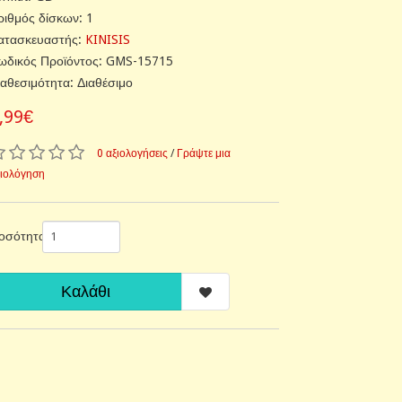
ριθμός δίσκων: 1
ατασκευαστής:
KINISIS
ωδικός Προϊόντος: GMS-15715
ιαθεσιμότητα: Διαθέσιμο
,99€
0 αξιολογήσεις
/
Γράψτε μια
ξιολόγηση
οσότητα
Καλάθι