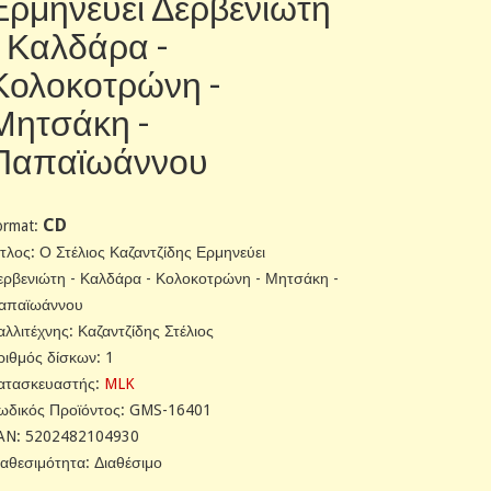
Ερμηνεύει Δερβενιώτη
- Καλδάρα -
Κολοκοτρώνη -
Μητσάκη -
Παπαϊωάννου
CD
ormat:
ίτλος: Ο Στέλιος Καζαντζίδης Ερμηνεύει
ερβενιώτη - Καλδάρα - Κολοκοτρώνη - Μητσάκη -
απαϊωάννου
αλλιτέχνης: Καζαντζίδης Στέλιος
ριθμός δίσκων: 1
ατασκευαστής:
MLK
ωδικός Προϊόντος: GMS-16401
AN: 5202482104930
ιαθεσιμότητα: Διαθέσιμο