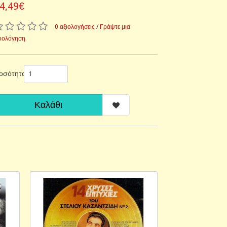
4,49€
0 αξιολογήσεις
/
Γράψτε μια
ξιολόγηση
οσότητα
Καλάθι