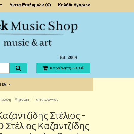
Λίστα Επιθυμιών (0)
Καλάθι Αγορών
0 προϊόν(τα) - 0,00€
 10€
οκοτρώνη - Μητσάκη - Παπαϊωάννου
Καζαντζίδης Στέλιος -
Ο Στέλιος Καζαντζίδης