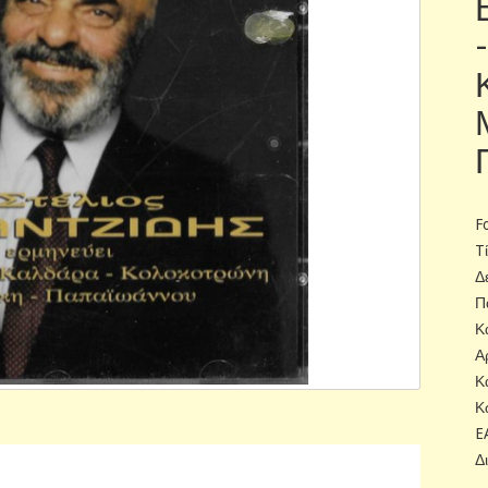
F
T
Δ
Π
Κ
Α
Κ
Κ
E
Δ