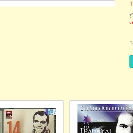
1
α
Π