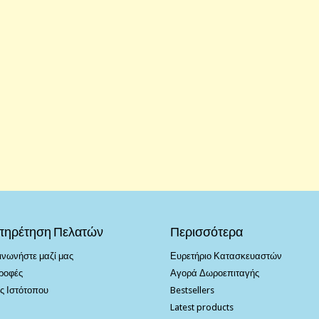
πηρέτηση Πελατών
Περισσότερα
ινωνήστε μαζί μας
Ευρετήριο Κατασκευαστών
ροφές
Αγορά Δωροεπιταγής
ς Ιστότοπου
Bestsellers
Latest products