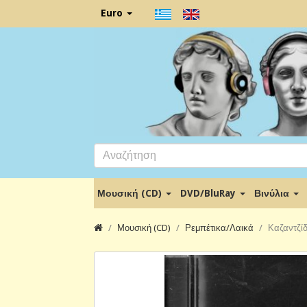
Euro
Μουσική (CD)
DVD/BluRay
Βινύλια
Μουσική (CD)
Ρεμπέτικα/Λαικά
Καζαντζίδ