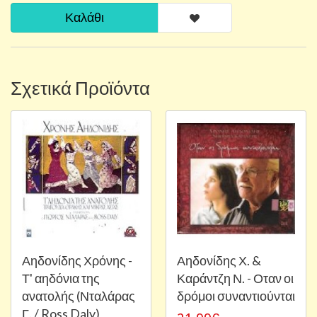
Καλάθι
Σχετικά Προϊόντα
Αηδονίδης Χρόνης -
Αηδονίδης Χ. &
Τ' αηδόνια της
Καράντζη Ν. - Οταν οι
ανατολής (Νταλάρας
δρόμοι συναντιούνται
Γ. / Ross Daly)