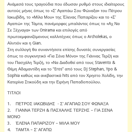
Ανάμεσά τους τραγούδια που έδωσαν ρυθμό στους ιδιαίτερους
αυτούς μήνες όπως το «Σ’ Αγαπάω Σου Φώναξα» του Πέτρου
Ιακωβίδη, το «Μίλα Μου» της Έλενας Παπαρίζου και το «Σ’
Αγαπώ» της Τάμτα, πανέμορφες μπαλάντες όπως το «Αχ Να
Σε Ξέχναγα» των Onirama και επιλογές από
πρωτοεμφανιζόμενους καλλιτέχνες όπως ο Archolekas, ο
Αλντιόν και η Gian.
Στη συλλογή θα συναντήσετε επίσης δυνατές συνεργασίες
όπως το συγκινητικό «Για Σένα Μόνο» της Γιάννας Τερζή και
του Πασχάλη Τερζή, το «Να Διαδοθεί από τους Stavento &
Θέμη Αδαμαντίδη και το “Eros” από τους DJ Stephan, Ypo &
Sophia καθώς και ανεβαστικά hits από τον Χρηστο Χολίδη, την
Κατερίνα Στικούδη και την Ειρήνη Παπαδοπούλου.
ΤΙΤΛΟΙ
1. ΠΕΤΡΟΣ ΙΑΚΩΒΙΔΗΣ - Σ’ ΑΓΑΠΑΩ ΣΟΥ ΦΩΝΑΞΑ
2. ΓΙΑΝΝΑ ΤΕΡΖΗ & ΠΑΣΧΑΛΗΣ ΤΕΡΖΗΣ – ΓΙΑ ΣΕΝΑ
ΜΟΝΟ
3. ΈΛΕΝΑ ΠΑΠΑΡΙΖΟΥ – ΜΙΛΑ ΜΟΥ
4. ΤΑΜΤΑ – Σ’ ΑΓΑΠΩ