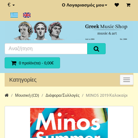
€
Ο Λογαριασμός μου
0 προϊόν(τα) - 0,00€
Κατηγορίες
Μουσική (CD)
Διάφορα/Συλλογές
MINOS 2019 Καλοκαίρι