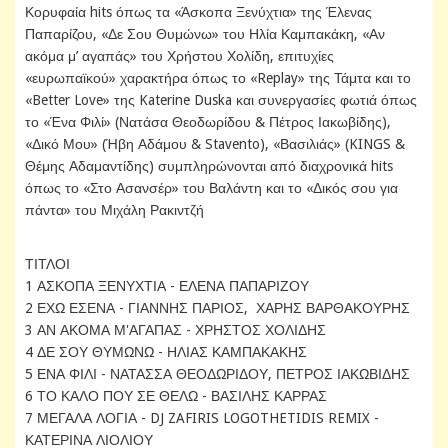
Κορυφαία hits όπως τα «Άσκοπα Ξενύχτια» της Έλενας
Παπαρίζου, «Δε Σου Θυμώνω» του Ηλία Καμπακάκη, «Αν
ακόμα μ’ αγαπάς» του Χρήστου Χολίδη, επιτυχίες
«ευρωπαϊκού» χαρακτήρα όπως το «Replay» της Τάμτα και το
«Better Love» της Katerine Duska και συνεργασίες φωτιά όπως
το «Ένα Φιλί» (Νατάσα Θεοδωρίδου & Πέτρος Ιακωβίδης),
«Δικό Μου» (Ήβη Αδάμου & Stavento), «Βασιλιάς» (KINGS &
Θέμης Αδαμαντίδης) συμπληρώνονται από διαχρονικά hits
όπως το «Στο Ασανσέρ» του Βαλάντη και το «Δικός σου για
πάντα» του Μιχάλη Ρακιντζή
ΤΙΤΛΟΙ
1 ΑΣΚΟΠΑ ΞΕΝΥΧΤΙΑ - ΕΛΕΝΑ ΠΑΠΑΡΙΖΟΥ
2 ΕΧΩ ΕΣΕΝΑ - ΓΙΑΝΝΗΣ ΠΑΡΙΟΣ, ΧΑΡΗΣ ΒΑΡΘΑΚΟΥΡΗΣ
3 ΑΝ ΑΚΟΜΑ Μ'ΑΓΑΠΑΣ - ΧΡΗΣΤΟΣ ΧΟΛΙΔΗΣ
4 ΔΕ ΣΟΥ ΘΥΜΩΝΩ - ΗΛΙΑΣ ΚΑΜΠΑΚΑΚΗΣ
5 ΕΝΑ ΦΙΛΙ - ΝΑΤΑΣΣΑ ΘΕΟΔΩΡΙΔΟΥ, ΠΕΤΡΟΣ ΙΑΚΩΒΙΔΗΣ
6 ΤΟ ΚΑΛΟ ΠΟΥ ΣΕ ΘΕΛΩ - ΒΑΣΙΛΗΣ ΚΑΡΡΑΣ
7 ΜΕΓΑΛΑ ΛΟΓΙΑ - DJ ZAFIRIS LOGOTHETIDIS REMIX -
ΚΑΤΕΡΙΝΑ ΛΙΟΛΙΟΥ