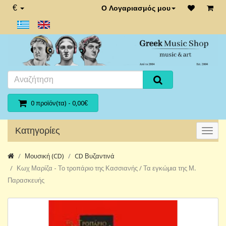
€
Ο Λογαριασμός μου
0 προϊόν(τα) - 0,00€
Κατηγορίες
Μουσική (CD)
CD Βυζαντινά
Κωχ Μαρίζα - Το τροπάριο της Κασσιανής / Τα εγκώμια της Μ.
Παρασκευής