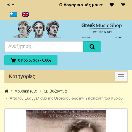
€
Ο Λογαριασμός μου
0 προϊόν(τα) - 0,00€
Κατηγορίες
Μουσική (CD)
CD Βυζαντινά
Απο τον Ευαγγελισμό της Θεοτόκου έως την Υπαπαντή του Κυρίου