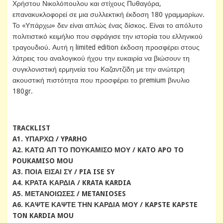
Χρήστου Νικολόπουλου και στίχους Πυθαγόρα,
επανακυκλοφορεί σε μια συλλεκτική έκδοση 180 γραμμαρίων.
Το «Υπάρχω» δεν είναι απλώς ένας δίσκος. Είναι το απόλυτο
πολιτιστικό κειμήλιο που σφράγισε την ιστορία του ελληνικού
τραγουδιού. Αυτή η limited edition έκδοση προσφέρει στους
λάτρεις του αναλογικού ήχου την ευκαιρία να βιώσουν τη
συγκλονιστική ερμηνεία του Καζαντζίδη με την ανώτερη
ακουστική πιστότητα που προσφέρει το premium βινυλιο
180gr.
TRACKLIST
A1. ΥΠΑΡΧΩ / YPARHO
A2. ΚΑΤΩ ΑΠ ΤΟ ΠΟΥΚΑΜΙΣΟ ΜΟΥ / KATO APO TO
POUKAMISO MOU
A3. ΠΟΙΑ ΕΙΣΑΙ ΣΥ / PIA ISE SY
A4. ΚΡΑΤΑ ΚΑΡΔΙΑ / KRATA KARDIA
A5. ΜΕΤΑΝΟΙΩΣΕΣ / METANIOSES
A6. ΚΑΨΤΕ ΚΑΨΤΕ ΤΗΝ ΚΑΡΔΙΑ ΜΟΥ / KAPSTE KAPSTE
TON KARDIA MOU