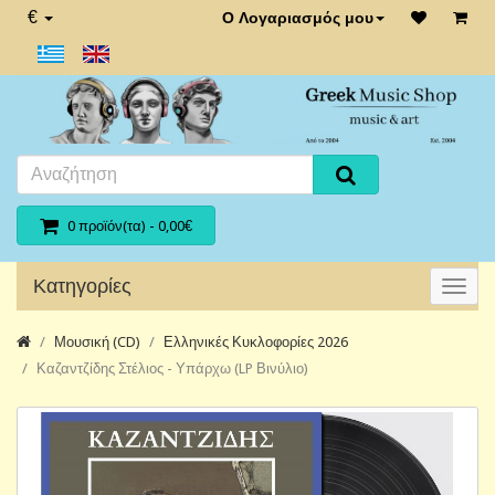
€
Ο Λογαριασμός μου
0 προϊόν(τα) - 0,00€
Κατηγορίες
Μουσική (CD)
Ελληνικές Κυκλοφορίες 2026
Καζαντζίδης Στέλιος - Υπάρχω (LP Βινύλιο)