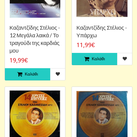
Καζαντζίδης Στέλιος -
Καζαντζίδης Στέλιος -
12 Μεγάλα λαικά / Το
Υπάρχω
τραγούδι της καρδιάς
11,99€
μου
Καλάθι
19,99€
Καλάθι