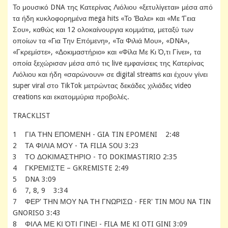
Το μουσικό DNA της Κατερίνας Λιόλιου «ξετυλίγεται» μέσα από
τα ήδη κυκλοφορημένα mega hits «Το ‘Βαλε» και «Με ‘Γεια
Σου», καθώς και 12 ολοκαίνουργια κομμάτια, μεταξύ των
οποίων τα «Για Την Επόμενη», «Τα Φιλιά Μου», «DNA»,
«Γκρεμίστε», «Δοκιμαστήριο» και «Φίλα Με Κι Ό,τι Γίνει», τα
οποία ξεχώρισαν μέσα από τις live εμφανίσεις της Κατερίνας
Λιόλιου και ήδη «σαρώνουν» σε digital streams και έχουν γίνει
super viral στο TikTok μετρώντας δεκάδες χιλιάδες video
creations και εκατομμύρια προβολές.
TRACKLIST
1 ΓΙΑ ΤΗΝ ΕΠΟΜΕΝΗ - GIA TIN EPOMENI 2:48
2 ΤΑ ΦΙΛΙΑ ΜΟΥ - TA FILIA SOU 3:23
3 ΤΟ ΔΟΚΙΜΑΣΤΗΡΙΟ - TO DOKIMASTIRIO 2:35
4 ΓΚΡΕΜΙΣΤΕ – GKREMISTE 2:49
5 DNA 3:09
6 7, 8, 9 3:34
7 ΦΕΡ' ΤΗΝ ΜΟΥ ΝΑ ΤΗ ΓΝΩΡΙΣΩ - FER' TIN MOU NA TIN
GNORISO 3:43
8 ΦΙΛΑ ΜΕ ΚΙ ΌΤΙ ΓΙΝΕΙ - FILA ME KI OTI GINI 3:09