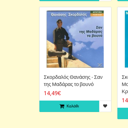
Σκορδαλός Θανάσης - Σαν
Σκ
της Μαδάρας το βουνό
Μο
Κρ
14,49€
14
Καλάθι