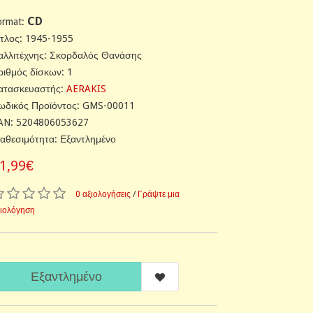
CD
ormat:
ίτλος: 1945-1955
αλλιτέχνης: Σκορδαλός Θανάσης
ριθμός δίσκων: 1
ατασκευαστής:
AERAKIS
ωδικός Προϊόντος: GMS-00011
AN: 5204806053627
ιαθεσιμότητα: Εξαντλημένο
1,99€
0 αξιολογήσεις
/
Γράψτε μια
ξιολόγηση
Εξαντλημένο