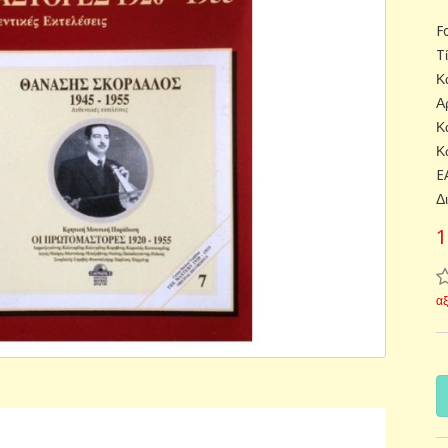
F
T
Κ
Α
Κ
Κ
E
Δ
1
α