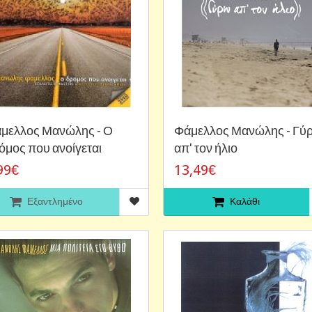
μελλος Μανώλης - Ο
Φάμελλος Μανώλης - Γύ
όμος που ανοίγεται
απ' τον ήλιο
99€
13,49€
Εξαντλημένο
Καλάθι