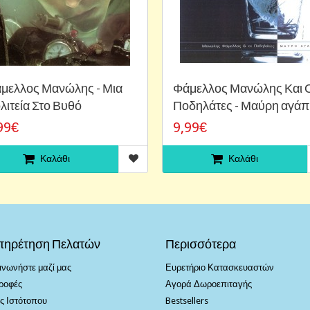
μελλος Μανώλης - Μια
Φάμελλος Μανώλης Και 
λιτεία Στο Βυθό
Ποδηλάτες - Μαύρη αγάπ
99€
9,99€
Καλάθι
Καλάθι
πηρέτηση Πελατών
Περισσότερα
ινωνήστε μαζί μας
Ευρετήριο Κατασκευαστών
ροφές
Αγορά Δωροεπιταγής
ς Ιστότοπου
Bestsellers