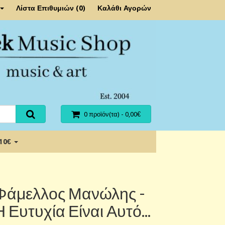
Λίστα Επιθυμιών (0)
Καλάθι Αγορών
0 προϊόν(τα) - 0,00€
 10€
Φάμελλος Μανώλης -
Η Ευτυχία Είναι Αυτό...