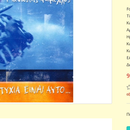
F
T
Κ
Α
Η
Κ
Κ
E
Δ
9
α
Π