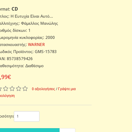
CD
ormat:
ίτλος: Η Ευτυχία Είναι Αυτό...
αλλιτέχνης: Φάμελλος Μανώλης
ριθμός δίσκων: 1
μερομηνία κυκλοφορίας: 2000
ατασκευαστής:
WARNER
ωδικός Προϊόντος: GMS-15783
AN: 85738579426
ιαθεσιμότητα: Διαθέσιμο
,99€
0 αξιολογήσεις
/
Γράψτε μια
ξιολόγηση
οσότητα