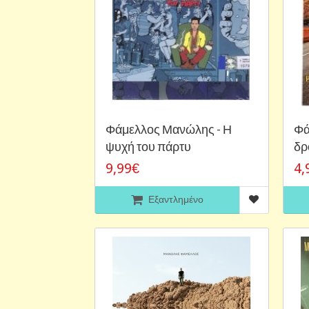
Φάμελλος Μανώλης - Η
Φά
ψυχή του πάρτυ
δρ
9,99€
4,
Εξαντλημένο