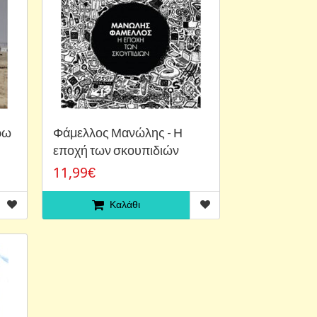
ρω
Φάμελλος Μανώλης - Η
εποχή των σκουπιδιών
11,99€
Καλάθι