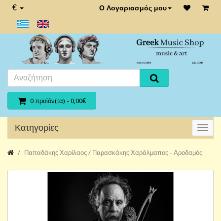
€
Ο Λογαριασμός μου
0 προϊόν(τα) - 0,00€
Κατηγορίες
Παπαδάκης Χαρίλαος / Παρασκάκης Χαράλμαπος - Αροδαμός