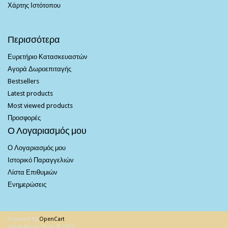
Χάρτης Ιστότοπου
Περισσότερα
Ευρετήριο Κατασκευαστών
Αγορά Δωροεπιταγής
Bestsellers
Latest products
Most viewed products
Προσφορές
Ο Λογαριασμός μου
Ο Λογαριασμός μου
Ιστορικό Παραγγελιών
Λίστα Επιθυμιών
Ενημερώσεις
Powered By
OpenCart
Greek Music Shop © 2026