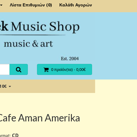
Λίστα Επιθυμιών (0)
Καλάθι Αγορών
0 προϊόν(τα) - 0,00€
 10€
Cafe Aman Amerika
CD
ormat: