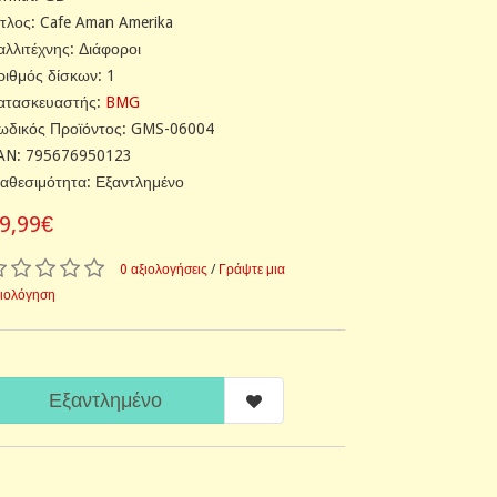
ίτλος: Cafe Aman Amerika
αλλιτέχνης: Διάφοροι
ριθμός δίσκων: 1
ατασκευαστής:
BMG
ωδικός Προϊόντος: GMS-06004
AN: 795676950123
ιαθεσιμότητα: Εξαντλημένο
9,99€
0 αξιολογήσεις
/
Γράψτε μια
ξιολόγηση
Εξαντλημένο