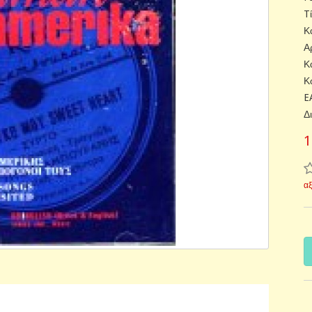
T
Κ
Α
Κ
Κ
E
Δ
1
α