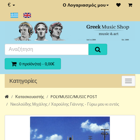
€
Ο Λογαριασμός μου
0 προϊόν(τα) - 0,00€
Κατηγορίες
Κατασκευαστής
POLYMUSIC/MUSIC POST
Νικολούδης Μιχάλης / Χαρούλης Γιάννης - Γύρω μου κι εντός