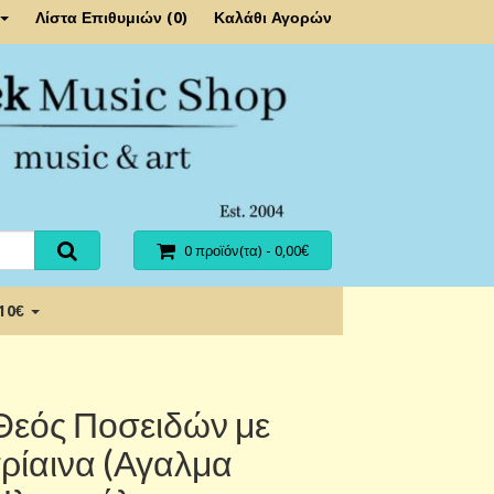
Λίστα Επιθυμιών (0)
Καλάθι Αγορών
0 προϊόν(τα) - 0,00€
 10€
Θεός Ποσειδών με
τρίαινα (Αγαλμα