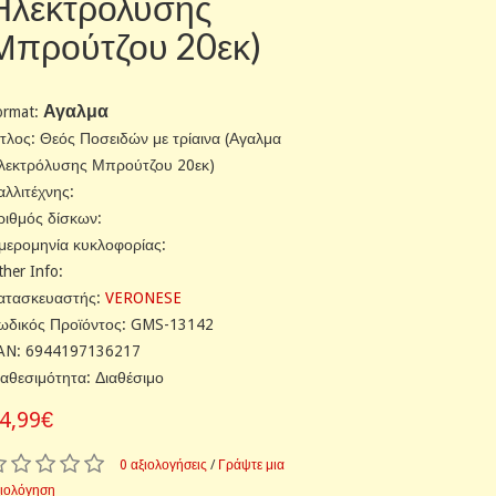
Ηλεκτρόλυσης
Μπρούτζου 20εκ)
Αγαλμα
ormat:
ίτλος: Θεός Ποσειδών με τρίαινα (Αγαλμα
λεκτρόλυσης Μπρούτζου 20εκ)
αλλιτέχνης:
ριθμός δίσκων:
μερομηνία κυκλοφορίας:
ther Info:
ατασκευαστής:
VERONESE
ωδικός Προϊόντος: GMS-13142
AN: 6944197136217
ιαθεσιμότητα: Διαθέσιμο
4,99€
0 αξιολογήσεις
/
Γράψτε μια
ξιολόγηση