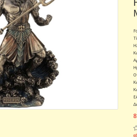
F
T
Η
Κ
Α
Η
O
Κ
Κ
E
Δ
8
α