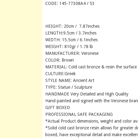
CODE: 145-77308A4 / 53
HEIGHT: 20cm / 7.87inches
LENGTH:9.5cm / 3.7inches
WIDTH: 15.5cm / 6.1inches
WEIGHT: 810gr / 1.78 lb
MANUFACTURER: Veronese
COLOR: Brown
MATERIAL: Cold cast bronze & resin the surface i
CULTURE:Greek
STYLE NAME: Ancient Art
TYPE: Statue / Sculpture
HANDMADE Very Detailed and High Quality
Hand-painted and signed with the Veronese bra
GIFT BOXED
PROFESSIONAL SAFE PACKAGING
*Actual Product dimensions, weight and color av
*Solid cold cast bronze resin allows for greater de
boxed, have exceptional detail and make excellent