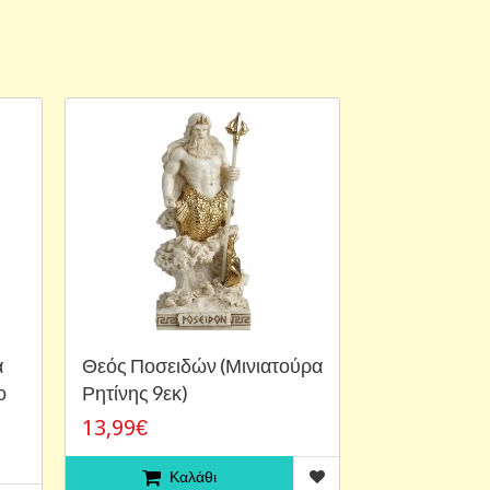
α
Θεός Ποσειδών (Μινιατούρα
ο
Ρητίνης 9εκ)
13,99€
Καλάθι