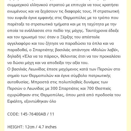
συμμαχικού ελληνικού στρατού με επιτυχία να τους κρατήσει
ενωμένους και να ξεχάσουν τις διαφορές τους. Η στρατιωτική
του ευφυΐα έγινε εμφανής στις Θερμοπύλες με το τρόπο που
παρέταξε τα στρατιωτικά τμήματα και με τη ταχύτητα με την
οποία τα ενάλλασσε στο πεδίο της μάχης. Ταυτόχρονα έδειξε
και τον ηρωισμό του: όταν ο Ξέρξης του απέστειλε
αγγελιαφόρο και του ζήτησε να παραδώσει τα όπλα και να
παραδοθεί, ο Σπαρτιάτης βασιλιάς απάντησε «Μολών λαβέ»,
δηλαδή «Έλα να τα πάρεις», θέλοντας έτσι να τον προκαλέσει
να δώσει μάχη και να αποδείξει την αξία του.
Ο βασιλιάς Λεωνίδας έπεσε μαχόμενος κατά των Περσών στο
σημείο των Θερμοπυλών και έγινε σύμβολο πατριωτικής
αυτοθυσίας. Μπροστά στις πολυπληθείς δυνάμεις των
Περσών ο Λεωνίδας με 300 Σπαρτιάτες και 700 Θεσπιείς
οχυρώθηκαν στις Θερμοπύλες, όπου μετά από προδοσία του
Εφιάλτη, εξοντώθηκαν όλο
CODE: 145-76400AΒ / 11
HEIGHT: 12cm / 4.7 inches