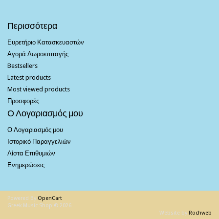
Περισσότερα
Ευρετήριο Κατασκευαστών
Αγορά Δωροεπιταγής
Bestsellers
Latest products
Most viewed products
Προσφορές
Ο Λογαριασμός μου
Ο Λογαριασμός μου
Ιστορικό Παραγγελιών
Λίστα Επιθυμιών
Ενημερώσεις
Powered By
OpenCart
Greek Music Shop © 2026
Website by
Rochweb