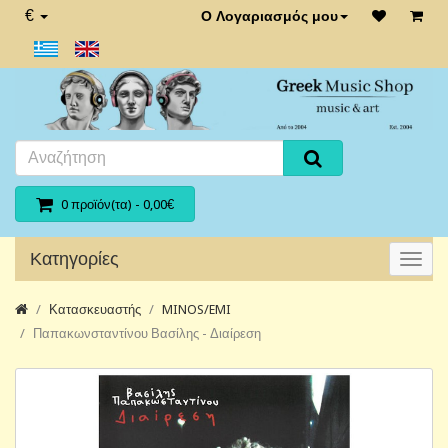
€
Ο Λογαριασμός μου
0 προϊόν(τα) - 0,00€
Κατηγορίες
Κατασκευαστής
MINOS/EMI
Παπακωνσταντίνου Βασίλης - Διαίρεση