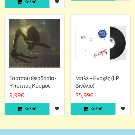
Καλάθι
Τσάτσου Θεοδοσία -
Μπλε ‎– Ενοχές (LP
Υποπτος Κόσμος
Βινύλιο)
9,99€
35,99€
Καλάθι
Καλάθι