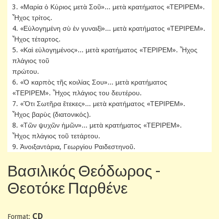
3. «Μαρία ὁ Κύριος μετὰ Σοῦ»... μετὰ κρατήματος «ΤΕΡΙΡΕΜ».
Ἦχος τρίτος.
4. «Εὐλογημένη σὺ ἐν γυναιξὶ»... μετὰ κρατήματος «ΤΕΡΙΡΕΜ».
Ἦχος τέταρτος.
5. «Καὶ εὐλογημένος»... μετὰ κρατήματος «ΤΕΡΙΡΕΜ». Ἦχος
πλάγιος τοῦ
πρώτου.
6. «Ὁ καρπὸς τῆς κοιλίας Σου»... μετὰ κρατήματος
«ΤΕΡΙΡΕΜ». Ἦχος πλάγιος του δευτέρου.
7. «Ὅτι Σωτῆρα ἔτεκες»... μετὰ κρατήματος «ΤΕΡΙΡΕΜ».
Ἦχος βαρὺς (διατονικός).
8. «Τῶν ψυχῶν ἡμῶν»... μετὰ κρατήματος «ΤΕΡΙΡΕΜ».
Ἦχος πλάγιος τοῦ τετάρτου.
9. Ἀνοιξαντάρια, Γεωργίου Ραιδεστηνοῦ.
Βασιλικός Θεόδωρος -
Θεοτόκε Παρθένε
CD
Format: