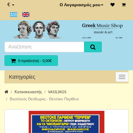
€
Ο Λογαριασμός μου
0 προϊόν(τα) - 0,00€
Κατηγορίες
Κατασκευαστής
VASILIKOS
Βασιλικός Θεόδωρος - Θεοτόκε Παρθένε