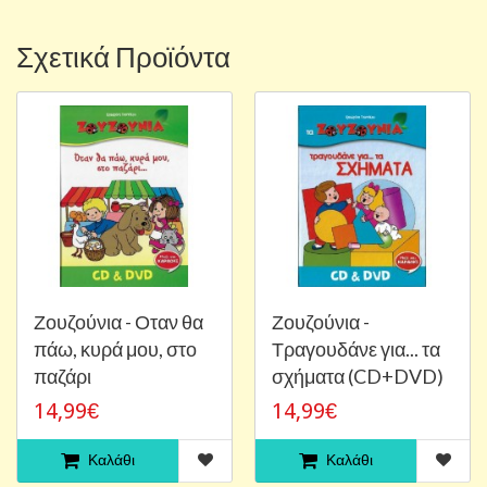
Σχετικά Προϊόντα
Ζουζούνια - Οταν θα
Ζουζούνια -
πάω, κυρά μου, στο
Τραγουδάνε για... τα
παζάρι
σχήματα (CD+DVD)
14,99€
14,99€
Καλάθι
Καλάθι