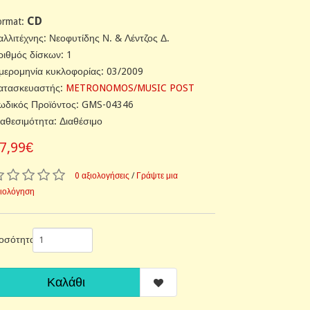
CD
ormat:
αλλιτέχνης: Νεοφυτίδης Ν. & Λέντζος Δ.
ριθμός δίσκων: 1
μερομηνία κυκλοφορίας: 03/2009
ατασκευαστής:
METRONOMOS/MUSIC POST
ωδικός Προϊόντος: GMS-04346
ιαθεσιμότητα: Διαθέσιμο
7,99€
0 αξιολογήσεις
/
Γράψτε μια
ξιολόγηση
οσότητα
Καλάθι