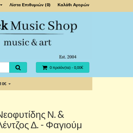
Λίστα Επιθυμιών (0)
Καλάθι Αγορών
0 προϊόν(τα) - 0,00€
 10€
Νεοφυτίδης Ν. &
Λέντζος Δ. - Φαγιούμ