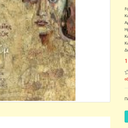
F
Κ
Α
Η
Κ
Κ
Δ
1
α
Π