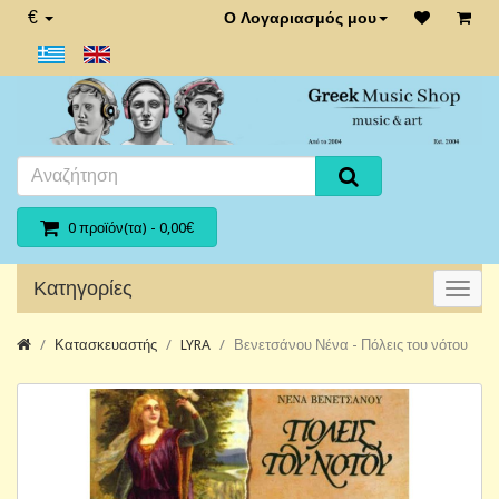
€
Ο Λογαριασμός μου
0 προϊόν(τα) - 0,00€
Κατηγορίες
Κατασκευαστής
LYRA
Βενετσάνου Νένα - Πόλεις του νότου