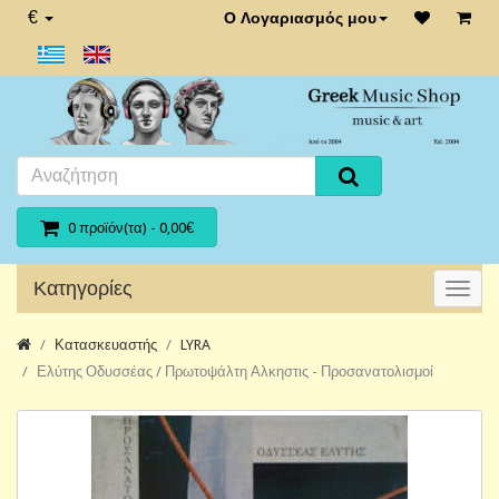
€
Ο Λογαριασμός μου
0 προϊόν(τα) - 0,00€
Κατηγορίες
Κατασκευαστής
LYRA
Ελύτης Οδυσσέας / Πρωτοψάλτη Αλκηστις - Προσανατολισμοί