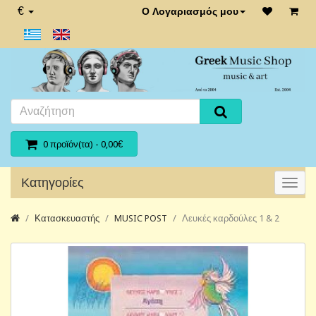
€
Ο Λογαριασμός μου
0 προϊόν(τα) - 0,00€
Κατηγορίες
Κατασκευαστής
MUSIC POST
Λευκές καρδούλες 1 & 2