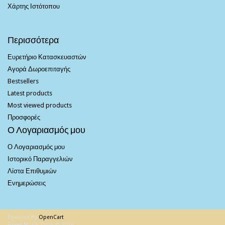
Χάρτης Ιστότοπου
Περισσότερα
Ευρετήριο Κατασκευαστών
Αγορά Δωροεπιταγής
Bestsellers
Latest products
Most viewed products
Προσφορές
Ο Λογαριασμός μου
Ο Λογαριασμός μου
Ιστορικό Παραγγελιών
Λίστα Επιθυμιών
Ενημερώσεις
Powered By
OpenCart
Greek Music Shop © 2026