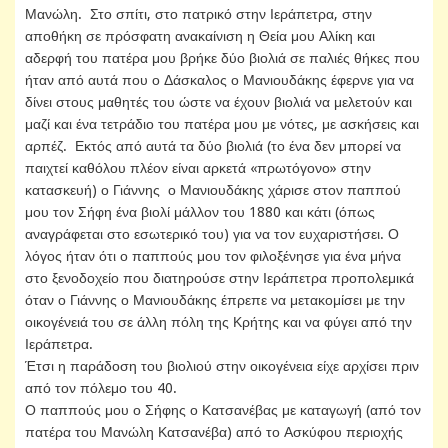
Μανώλη. Στο σπίτι, στο πατρικό στην Ιεράπετρα, στην
αποθήκη σε πρόσφατη ανακαίνιση η Θεία μου Αλίκη και
αδερφή του πατέρα μου βρήκε δύο βιολιά σε παλιές θήκες που
ήταν από αυτά που ο Δάσκαλος ο Μανιουδάκης έφερνε για να
δίνει στους μαθητές του ώστε να έχουν βιολιά να μελετούν και
μαζί και ένα τετράδιο του πατέρα μου με νότες, με ασκήσεις και
αρπέζ. Εκτός από αυτά τα δύο βιολιά (το ένα δεν μπορεί να
παιχτεί καθόλου πλέον είναι αρκετά «πρωτόγονο» στην
κατασκευή) ο Γιάννης ο Μανιουδάκης χάρισε στον παππού
μου τον Σήφη ένα βιολί μάλλον του 1880 και κάτι (όπως
αναγράφεται στο εσωτερικό του) για να τον ευχαριστήσει. Ο
λόγος ήταν ότι ο παππούς μου τον φιλοξένησε για ένα μήνα
στο ξενοδοχείο που διατηρούσε στην Ιεράπετρα προπολεμικά
όταν ο Γιάννης ο Μανιουδάκης έπρεπε να μετακομίσει με την
οικογένειά του σε άλλη πόλη της Κρήτης και να φύγει από την
Ιεράπετρα.
Έτσι η παράδοση του βιολιού στην οικογένεια είχε αρχίσει πριν
από τον πόλεμο του 40.
Ο παππούς μου ο Σήφης ο Κατσανέβας με καταγωγή (από τον
πατέρα του Μανώλη Κατσανέβα) από το Ασκύφου περιοχής