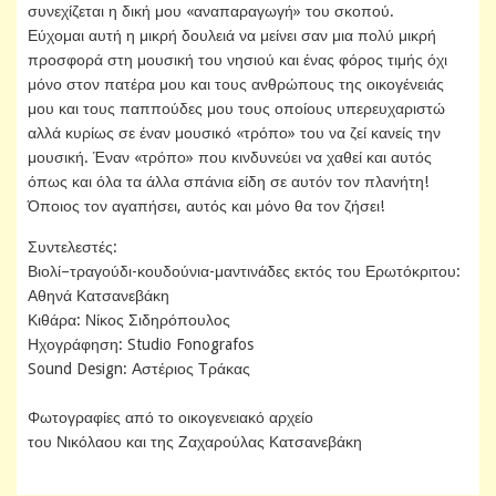
συνεχίζεται η δική μου «αναπαραγωγή» του σκοπού.
Εύχομαι αυτή η μικρή δουλειά να μείνει σαν μια πολύ μικρή
προσφορά στη μουσική του νησιού και ένας φόρος τιμής όχι
μόνο στον πατέρα μου και τους ανθρώπους της οικογένειάς
μου και τους παππούδες μου τους οποίους υπερευχαριστώ
αλλά κυρίως σε έναν μουσικό «τρόπο» του να ζεί κανείς την
μουσική. Έναν «τρόπο» που κινδυνεύει να χαθεί και αυτός
όπως και όλα τα άλλα σπάνια είδη σε αυτόν τον πλανήτη!
Όποιος τον αγαπήσει, αυτός και μόνο θα τον ζήσει!
Συντελεστές:
Βιολί–τραγούδι-κουδούνια-μαντινάδες εκτός του Ερωτόκριτου:
Αθηνά Κατσανεβάκη
Κιθάρα: Νίκος Σιδηρόπουλος
Ηχογράφηση: Studio Fonografos
Sound Design: Αστέριος Τράκας
Φωτογραφίες από το οικογενειακό αρχείο
του Νικόλαου και της Ζαχαρούλας Κατσανεβάκη