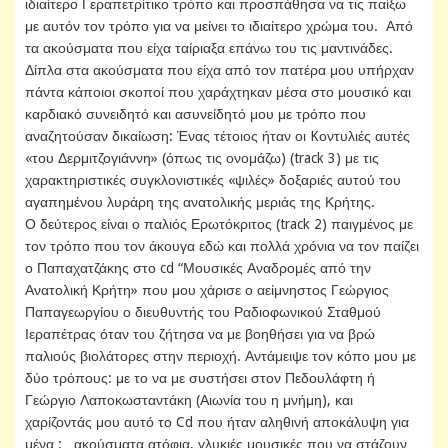
ιδιαίτερο Γεραπετρίτικο τρόπο και προσπάθησα να τις παίξω
με αυτόν τον τρόπο για να μείνει το ιδιαίτερο χρώμα του. Από
τα ακούσματα που είχα ταίριαξα επάνω του τις μαντινάδες.
Δίπλα στα ακούσματα που είχα από τον πατέρα μου υπήρχαν
πάντα κάποιοι σκοποί που χαράχτηκαν μέσα στο μουσικό και
καρδιακό συνειδητό και ασυνείδητό μου με τρόπο που
αναζητούσαν δικαίωση: Ένας τέτοιος ήταν οι Kοντυλιές αυτές
«του Δερμιτζογιάννη» (όπως τις ονομάζω) (track 3) με τις
χαρακτηριστικές συγκλονιστικές «ψιλές» δοξαριές αυτού του
αγαπημένου λυράρη της ανατολικής μεριάς της Κρήτης.
Ο δεύτερος είναι ο παλιός Ερωτόκριτος (track 2) παιγμένος με
τον τρόπο που τον άκουγα εδώ και πολλά χρόνια να τον παίζει
ο Παπαχατζάκης στο cd “Μουσικές Αναδρομές από την
Ανατολική Κρήτη» που μου χάρισε ο αείμνηστος Γεώργιος
Παπαγεωργίου ο διευθυντής του Ραδιοφωνικού Σταθμού
Ιεραπέτρας όταν του ζήτησα να με βοηθήσει για να βρώ
παλιούς βιολάτορες στην περιοχή. Αντάμειψε τον κόπο μου με
δύο τρόπους: με το να με συστήσει στον Πεδουλάφτη ή
Γεώργιο Λαποκωσταντάκη (Αιωνία του η μνήμη), και
χαρίζοντάς μου αυτό το Cd που ήταν αληθινή αποκάλυψη για
μένα : ακούσματα ατόφια, γλυκιές μουσικές που να στάζουν