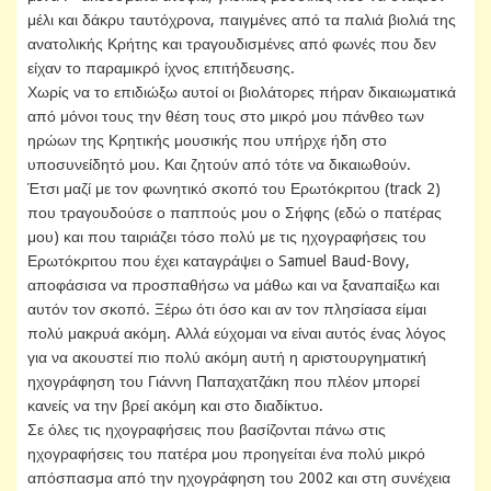
μέλι και δάκρυ ταυτόχρονα, παιγμένες από τα παλιά βιολιά της
ανατολικής Κρήτης και τραγουδισμένες από φωνές που δεν
είχαν το παραμικρό ίχνος επιτήδευσης.
Χωρίς να το επιδιώξω αυτοί οι βιολάτορες πήραν δικαιωματικά
από μόνοι τους την θέση τους στο μικρό μου πάνθεο των
ηρώων της Κρητικής μουσικής που υπήρχε ήδη στο
υποσυνείδητό μου. Και ζητούν από τότε να δικαιωθούν.
Έτσι μαζί με τον φωνητικό σκοπό του Ερωτόκριτου (track 2)
που τραγουδούσε ο παππούς μου ο Σήφης (εδώ ο πατέρας
μου) και που ταιριάζει τόσο πολύ με τις ηχογραφήσεις του
Ερωτόκριτου που έχει καταγράψει ο Samuel Baud-Bovy,
αποφάσισα να προσπαθήσω να μάθω και να ξαναπαίξω και
αυτόν τον σκοπό. Ξέρω ότι όσο και αν τον πλησίασα είμαι
πολύ μακρυά ακόμη. Αλλά εύχομαι να είναι αυτός ένας λόγος
για να ακουστεί πιο πολύ ακόμη αυτή η αριστουργηματική
ηχογράφηση του Γιάννη Παπαχατζάκη που πλέον μπορεί
κανείς να την βρεί ακόμη και στο διαδίκτυο.
Σε όλες τις ηχογραφήσεις που βασίζονται πάνω στις
ηχογραφήσεις του πατέρα μου προηγείται ένα πολύ μικρό
απόσπασμα από την ηχογράφηση του 2002 και στη συνέχεια