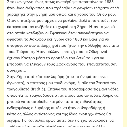
Σφακίων γεννημένος όπως αναφέρθηκε παραπάνω το 1888
ήταν ένας άνθρωπος που πρόλαβα να γνωρίσω ελάχιστα αλλά
χαράχτηκε στην μνήμη μου όπως και ο χορός του Θείου μου.
Όταν ο πατέρας μου άρχισε να μαθαίνει βιολί ο παππούς, τον
έπαιρνε και τον ανέβαζε στο χωριό στη Ζήρο. Ήταν το χωριό
στο οποίο κατέληξαν οι Σφακιανοί όταν αναγκάστηκαν να
αφήσουν το Ασκύφου εκεί γύρω στο 1800 και βάλε για να
αποφύγουν σαν οπλαρχηγοί που ήταν την σύλληψή τους από
τους Τούρκους. Ήταν μάλλον η εποχή που οι Οθωμανοί
έχτισαν Κάστρο μέσα το οροπέδιο του Ασκύφου για να
μπορούν να ελέγχουν τους Σφακιανούς που επαναστατούσαν
συνέχεια…
Στην Ζήρο από κάποιον λυράρη (που το όνομά του είναι
άγνωστο), ο πατέρας μου παιδί ακόμη, έμαθε τον Στειακό τον
τραγουδιστό (track 5). Επάνω του προσάρμοσα τις μαντινάδες
όπως θα τις τραγουδούσε ο παππούς μου αν ζούσε. Χωρίς να
μπορώ να το αποδείξω και μόνο από τις πιθανότητες
ενδεχομένως ο λυράρης αυτός να ήταν ο Φοραδάρης ή
κάποιος άλλος αντίστοιχος και της ίδιας «κοπής» όπως θα
λέγαμε. Τις Κοντυλιές όμως αυτές δεν τις έχω ξανακούσει να
παίζονται έτσι παρ’ότι θυμίζουν με κάποιον τρόπο άλλες