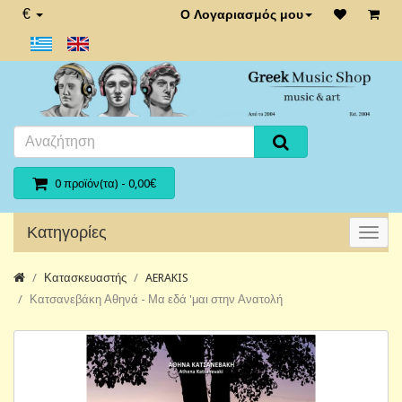
€
Ο Λογαριασμός μου
0 προϊόν(τα) - 0,00€
Κατηγορίες
Κατασκευαστής
AERAKIS
Κατσανεβάκη Αθηνά - Μα εδά 'μαι στην Ανατολή