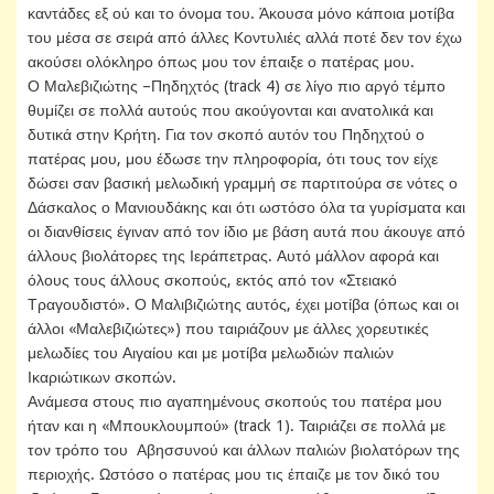
καντάδες εξ ού και το όνομα του. Άκουσα μόνο κάποια μοτίβα
του μέσα σε σειρά από άλλες Κοντυλιές αλλά ποτέ δεν τον έχω
ακούσει ολόκληρο όπως μου τον έπαιξε ο πατέρας μου.
Ο Μαλεβιζιώτης –Πηδηχτός (track 4) σε λίγο πιο αργό τέμπο
θυμίζει σε πολλά αυτούς που ακούγονται και ανατολικά και
δυτικά στην Κρήτη. Για τον σκοπό αυτόν του Πηδηχτού ο
πατέρας μου, μου έδωσε την πληροφορία, ότι τους τον είχε
δώσει σαν βασική μελωδική γραμμή σε παρτιτούρα σε νότες ο
Δάσκαλος ο Μανιουδάκης και ότι ωστόσο όλα τα γυρίσματα και
οι διανθίσεις έγιναν από τον ίδιο με βάση αυτά που άκουγε από
άλλους βιολάτορες της Ιεράπετρας. Αυτό μάλλον αφορά και
όλους τους άλλους σκοπούς, εκτός από τον «Στειακό
Τραγουδιστό». Ο Μαλιβιζιώτης αυτός, έχει μοτίβα (όπως και οι
άλλοι «Μαλεβιζιώτες») που ταιριάζουν με άλλες χορευτικές
μελωδίες του Αιγαίου και με μοτίβα μελωδιών παλιών
Ικαριώτικων σκοπών.
Ανάμεσα στους πιο αγαπημένους σκοπούς του πατέρα μου
ήταν και η «Μπουκλουμπού» (track 1). Ταιριάζει σε πολλά με
τον τρόπο του Αβησσυνού και άλλων παλιών βιολατόρων της
περιοχής. Ωστόσο ο πατέρας μου τις έπαιζε με τον δικό του