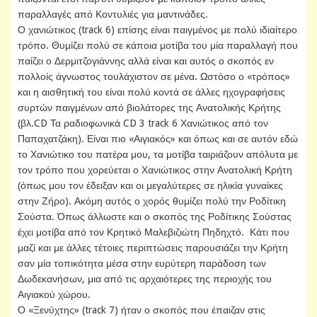
παραλλαγές από Κοντυλιές για μαντινάδες.
Ο χανιώτικος (track 6) επίσης είναι παιγμένος με πολύ ιδιαίτερο
τρόπο. Θυμίζει πολύ σε κάποια μοτίβα του μία παραλλαγή που
παίζει ο Δερμιτζογιάννης αλλά είναι και αυτός ο σκοπός εν
πολλοίς άγνωστος τουλάχιστον σε μένα. Ωστόσο ο «τρόπος»
και η αισθητική του είναι πολύ κοντά σε άλλες ηχογραφήσεις
συρτών παιγμένων από βιολάτορες της Ανατολικής Κρήτης
(βλ.CD Τα ραδιοφωνικά CD 3 track 6 Χανιώτικος από τον
Παπαχατζάκη). Είναι πιο «Αιγιακός» και όπως και σε αυτόν εδώ
το Χανιώτικο του πατέρα μου, τα μοτίβα ταιριάζουν απόλυτα με
τον τρόπο που χορεύεται ο Χανιώτικος στην Ανατολική Κρήτη
(όπως μου τον έδειξαν και οι μεγαλύτερες σε ηλικία γυναίκες
στην Ζήρο). Ακόμη αυτός ο χορός θυμίζει πολύ την Ροδίτικη
Σούστα. Όπως άλλωστε και ο σκοπός της Ροδίτικης Σούστας
έχει μοτίβα από τον Κρητικό Μαλεβιζιώτη Πηδηχτό. Κάτι που
μαζί και με άλλες τέτοιες περιπτώσεις παρουσιάζει την Κρήτη
σαν μία τοπικότητα μέσα στην ευρύτερη παράδοση των
Δωδεκανήσων, μια από τις αρχαιότερες της περιοχής του
Αιγιακού χώρου.
Ο «Ξενύχτης» (track 7) ήταν ο σκοπός που έπαιζαν στις