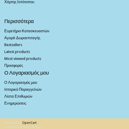
Χάρτης Ιστότοπου
Περισσότερα
Ευρετήριο Κατασκευαστών
Αγορά Δωροεπιταγής
Bestsellers
Latest products
Most viewed products
Προσφορές
Ο Λογαριασμός μου
Ο Λογαριασμός μου
Ιστορικό Παραγγελιών
Λίστα Επιθυμιών
Ενημερώσεις
Powered By
OpenCart
Greek Music Shop © 2026