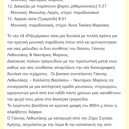
12. Δακρύζω με παράπονο (βαρύς ρεθεμνιώτικος) 5.37
Μουσική: Μανώλης Λαγός, στίχοι: παραδοσιακοί
13. Αγέρας είσαι (Τραγούδι) 8.01
Μουσική: παραδοσιακή, στίχοι: Άννα Τακάκη Μαρκάκη
Το νέο cd «Ριζοχάρακο» είναι μια δουλειά με πολλή αγάπη για
την κρητική μουσική παράδοση όπου από κει εμπνεύστηκαν
και νεες μελωδίες οι δυο συνθέτες του δίσκου, Γιάννης
Λεθιωτάκης & Νεκτάριος Μαρίνος.
Διασκευές παλιών τραγουδιών με την προσωπική ματιά τους
καθώς και νέες συνθέσεις απαρτίζουν την νέα δισκογραφική
δουλειά του σχήματος. Οι βασικοί συντελεστές Γιάννης
Λεθιωτάκης – Καλλιόπη Βασιλείου – Νεκτάριος Μαρίνος σε
συνεργασία με μια εκπληκτική ομάδα μουσικών, στιχουργών,
ερμηνευτών μετά από ένα ταξίδι πέντε χρόνων μας καταθέτουν
την ψυχή τους μέσα στα δεκατρία τραγούδια.
Το λογότυπο βασίζεται σε κρητική γραφή του 800π.χ όπου η
αλφάβητος διέφερε.
Ο Γιάννης Λεθιωτάκης με καταγωγή από την Ζήρο Σητείας
Κρήτης, ασχολείται με την λύρα & την κατασκευή της από