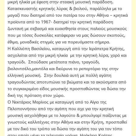
μικρή ηλικία με έφεση στην στειακή μουσική παράδοση.
Κατασκευαστής κρητικής λύρας & βιολιού, παράλληλα με το
μαγαζί που διατηρεί από τον πατέρα του στην Αθήνα – κρητικά
προϊοντα από το 1967- διατηρεί την κρητική παράδοση
ζωντανή με σεβασμό και ευαισθησία στους παλιούς μουσικούς
που με τόσες δυσκολίες κατάφεραν να μας δώσουν σκοπούς,
έθιμα, μοναδικές στιγμές για να πορευόμαστε σήμερα.
Η Καλλιόπη Βασιλείου, καταγωγή από την Ιεράπετρα Κρήτης,
ασχολείται από την μικρή ηλικία με την κρητική λύρα, χορό και
τραγούδι. Σπούδασε μετέπειτα πιάνο, τραγούδι,
βιολοντσέλο,μαντόλα και διεύρυνε το ρεπερτόριο της στην
ελληνική μουσική. Στην δουλειά αυτή με πολλή αγάπη
τραγουδώντας αποτυπώνει τα βιώματα και τα ακούσματα από
το συγκεκριμένο είδος μουσικής προσπαθώντας να δώσει την
δική της πρόταση στον χώρο.
Ο Νεκτάριος Μαρίνος με καταγωγή από το Αίγιο της
Πελοποννήσου από την αγάπη που ειχε για την κρητική
μουσική ασχολήθηκε με το λαγούτο & μπουλγαρί παίζοντας με
γνωστούς καλλιτέχνες στην Αθήνα και στην Κρήτη, προσπαθεί
με τον δικό του τρόπο να δώσει την αγάπη του για τον τόπο
στον οποίο μένει τα τελευταία χρόνια, Ηράκλειο Κρήτης.