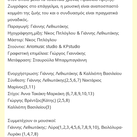
Ζωγράφος στο επάγγελμα, η μουσική είναι αναποσπαστό
κομμάτι της ζωής του και ο συνδυασμός είναι πραγματικά
μοναδικός.
Παραγωγή: Γιάννης Λεθιωτάκης
Ηχογράφηση,μίξη: Νίκος Πιτλόγλου & Γιάννης Λεθιωτάκης
Μάστερ: Νίκος Πιτλόγλου
Στούντιο: Ariomusic studio & KPstudio
Γραφιστική επιμέλεια: Γιώργος Γιαννάκης
Μετάφραση: Σταυρούλα Μπαρμπαγιάννη
Ενορχήστρωση: Γιάννης Λεθιωτάκης & Καλλιόπη Βασιλείου
Σύνθεση: Γιάννης Λεθιωτάκης(2,5,6,7) Νεκτάριος
Μαρίνος(3,11)
Στίχοι: Άννα Τακάκη-Μαρκάκη (6,7,8,9,10,13)
Γιώργης Βρέντζος(Κάτης) (2,5,8)
Καλλιόπη Βασιλείου(3)
Συμμετέχουν οι μουσικοί:
Γιάννης Λεθιωτάκης: Λύρα(1,2,3,4,5,6,7,8,9,10), Βιολόλυρα-
Λυράκι (1,4,7,8)