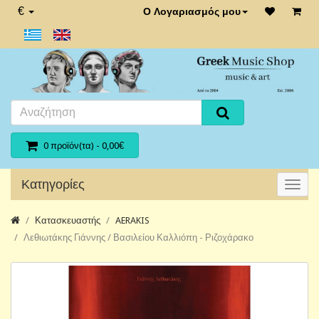
€
Ο Λογαριασμός μου
0 προϊόν(τα) - 0,00€
Κατηγορίες
Κατασκευαστής
AERAKIS
Λεθιωτάκης Γιάννης / Βασιλείου Καλλιόπη - Ριζοχάρακο