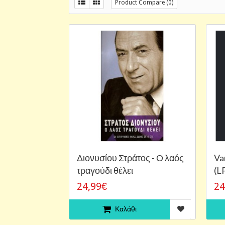
Product Compare (0)
Διονυσίου Στράτος - Ο λαός
Van
τραγούδι θέλει
(L
24,99€
24
Καλάθι