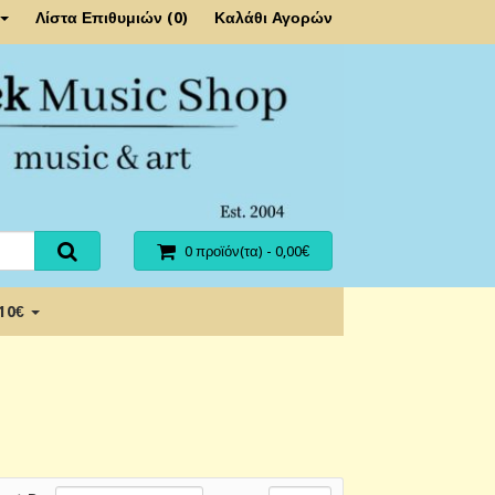
Λίστα Επιθυμιών (0)
Καλάθι Αγορών
0 προϊόν(τα) - 0,00€
 10€