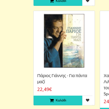
Καλάθι
Πάριος Γιάννης - Για πάντα
Χα
μαζί
Λι
το
22,49€
Sp
Καλάθι
24