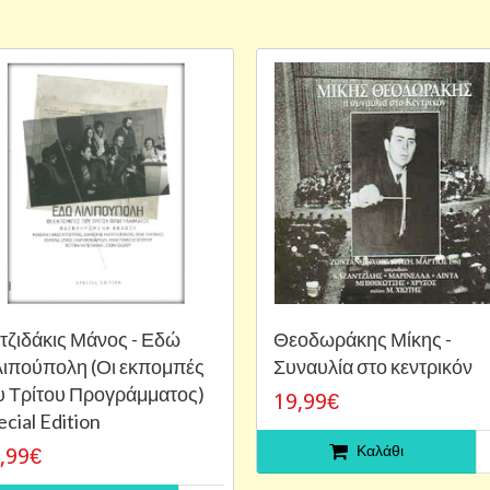
τζιδάκις Μάνος - Εδώ
Θεοδωράκης Μίκης -
λιπούπολη (Οι εκπομπές
Συναυλία στο κεντρικόν
υ Τρίτου Προγράμματος)
19,99€
ecial Edition
Καλάθι
,99€