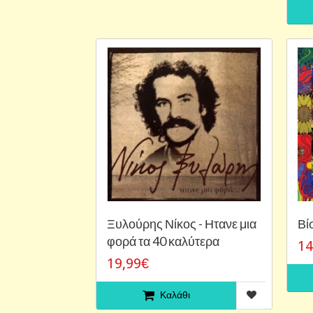
Ξυλούρης Νίκος - Ητανε μια
Βί
φορά τα 40 καλύτερα
14
19,99€
Καλάθι