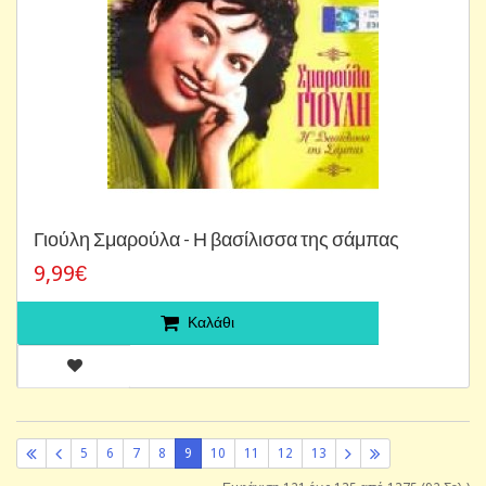
Γιούλη Σμαρούλα - Η βασίλισσα της σάμπας
9,99€
Καλάθι
5
6
7
8
9
10
11
12
13