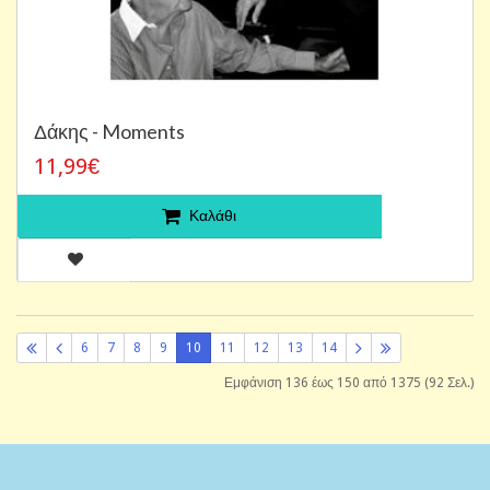
Δάκης - Moments
11,99€
Καλάθι
6
7
8
9
10
11
12
13
14
Εμφάνιση 136 έως 150 από 1375 (92 Σελ.)