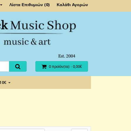
Λίστα Επιθυμιών (0)
Καλάθι Αγορών
0 προϊόν(τα) - 0,00€
 10€