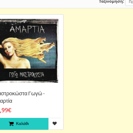
Ταξινόμηση:
στροκώστα Γωγώ -
αρτία
,99€
Καλάθι